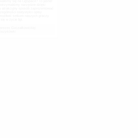
aliśmy się na LigSpace? To jasne!
otrzymaliśmy narzędzie dzięki
 atrakcyjny sposób zaprezentować
zególności statystyki i opisy
umożliwić setkom naszych graczy
ię w życie ligi.
 prezes Goczałkowickiej
Koszykówki