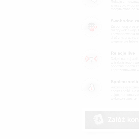
Relacje z meczów, 
a wszytko w opraw
modyfikować do s
Swobodne zar
Za pomocą prosteg
rozgrywek swojej li
zaawansowania ro
drużyny, graczy, 
wygeneruje tabele 
Relacje live
Dzięki naszej apl
w trakcie jego trw
podczas meczu zo
zaprezentowane w 
Społeczność
Razem z graczami 
społeczność. Do wa
zdjęć, komentarze,
wykorzystwać ten