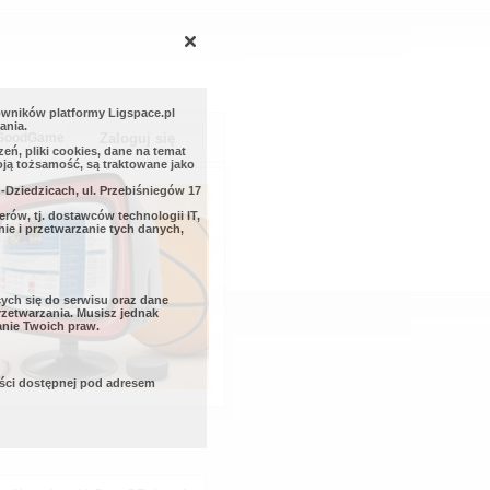
wników platformy Ligspace.pl
ania.
GoodGame
Zaloguj się
eń, pliki cookies, dane na temat
oją tożsamość, są traktowane jako
-Dziedzicach, ul. Przebiśniegów 17
ów, tj. dostawców technologii IT,
nie i przetwarzanie tych danych,
ych się do serwisu oraz dane
rzetwarzania. Musisz jednak
anie Twoich praw.
ości dostępnej pod adresem