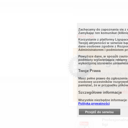
Zachęcamy do zapoznania się z 
Zamykając ten komunikat (kliknię
Załóż ligę
Jak to dzi
Korzystanie z platformy Ligspace
Twojej aktywności w serwisie bą
dane osobowe zgodnie z Rozpor
Administratorem i podmiotem prz
Powyższe dane, w sposób zautom
podmioty wyświetlające reklamy o
wykorzystaj stosowne ustawienia
Twoje Prawa
Masz pełne prawo do zgłoszenia
osobowe uczestników rozgrywek) 
pamiętać, że w przypadku plików 
Zapoznaj się z
w
lub od razu
załó
Szczegółowe informacje
Wszystkie niezbędne informacje
Polityka prywatności
Przejdź do serwisu
Profesjonaln
ligi