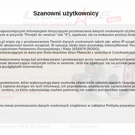
Szanowni użytkownicy
najważniejszymi informacjami dotyczącymi przetwarzania danych osobowych użytko
cie w przycisk "Przejdź do serwisu" lub "X"), zgadzasz się na wskazane poniżej dział
ała
Dlaczego warto
Pomoc techniczna
FAQ
.pl wiąże się z przetwarzaniem Twoich danych osobowych takich jak: adres IP urządz
dź aktywności twoich urządzeń. W sytuacji, kiedy dane pozwalają zidentyfikować Tw
ządzeniem Parlamentu Europejskiego i Rady 2016/679 (RODO).
etwarzającym te dane jest firma Imachine Artur Pławecki z siedzibą w Czechowicach
atyzowany mogą być przekazywane i przetwarzane przez naszych zaufanych partner
raz dostarczające statystyki ruchu w serwisie. Jeśli nie zgadzasz się na przekazywa
 przeglądarki internetowej
 podmiotom, które wykorzystują dane osobowe (dane osób odwiedzających i logując
żądania dostępu do tych informacji, ich poprawiania, usunięcia lub ograniczenia p
cookies, za które odpowiadają zaufani partnerzy, nie zawsze jest możliwe zrealizow
ersją demonstracyjną
ż konto!
 na temat przetwarzania danych osobowych znajdziesz w zakładce Polityka prywatn
a strona WWW dla Twojej
Mówią o nas