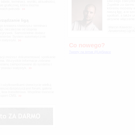
Dlaczego zdecydow
tabele, terminarz, wyniki, aktualności,
Zupełnie za darmo 
ie graficznej, która można
któremu możemy w
woich potrzeb.
naszą ligę, a w szc
spotkań, a także 
aktywne włączenie s
ządzanie ligą
o kreatora stworzysz terminarz
Marcin Kawecki -
gi, niezależnie od stopnia
Amatorskiej Ligi 
zgrywek. Samodzielnie dodasz
trenerów. System automatycznie
i statystyki.
Co nowego?
Tweety na temat @LigSpace
ikacji możesz dokumentować spotkanie
ania. Wszystkie informacje zebrane
staną zaimportowane do systemu i
postaci statystyk.
i użytkownikami stworzycie wielką
szej dyspozycji jest forum, galerie
 lista transferowa. Wspólnie możecie
 sport CMS.