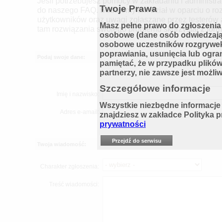
Jeśli potrzebujesz pomocy w zakładaniu i administrac
Twoje Prawa
do naszego FAQ. Budujemy ten dział w oparciu o r
użytkowników oraz uwagi zgłaszane przez testerów ap
Masz pełne prawo do zgłoszenia
tam rozwiązania swojego problemu skorzystaj z for
osobowe (dane osób odwiedzając
osobowe uczestników rozgrywek)
poprawiania, usunięcia lub ogra
Podaj swoje dane:
pamiętać, że w przypadku plików
partnerzy, nie zawsze jest możli
Szczegółowe informacje
Imię i nazwisko:
Wszystkie niezbędne informacje
Adres e-amail:
znajdziesz w zakładce Polityka
prywatności
Przejdź do serwisu
Twoja wiadomość:
Charakter zgłoszenia:
Treść wiadomości: