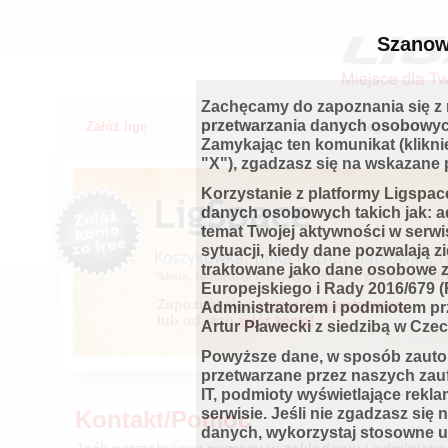
Szanow
Zachęcamy do zapoznania się z 
przetwarzania danych osobowyc
Załóż ligę
Jak to działa
Dlaczego warto
Zamykając ten komunikat (klikni
"X"), zgadzasz się na wskazane p
Korzystanie z platformy Ligspac
danych osobowych takich jak: ad
temat Twojej aktywności w serwi
sytuacji, kiedy dane pozwalają 
traktowane jako dane osobowe 
Europejskiego i Rady 2016/679 
Zapoznaj się z
wersją demonstracyjną
Administratorem i podmiotem prz
lub od razu
załóż konto!
Artur Pławecki z siedzibą w Cze
Powyższe dane, w sposób zaut
przetwarzane przez naszych zauf
IT, podmioty wyświetlające rekla
serwisie. Jeśli nie zgadzasz się
Kontakt/Pomoc
danych, wykorzystaj stosowne us