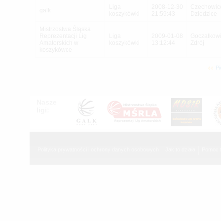
Liga
2008-12-30
Czechowic
galk
koszykówki
21:59:43
Dziedzice
Mistrzostwa Śląska
Reprezentacji Lig
Liga
2009-01-08
Goczałkowi
Amatorskich w
koszykówki
13:12:44
Zdrój
koszykówce
P
Nasze
ligi:
Polityka prywatności i ochrony danych osobowych
Jak to działa
Pomoc 